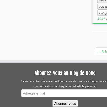
cerne
eurodo
leblo
2014
←
Arti
Abonnez-vous au Blog de Doug
Saisissez votre adresse e-mail pour vous abonner à ce blog et recevo
une notification de chaque nouvel article par email.
Adresse
e-
mail
Abonnez-vous