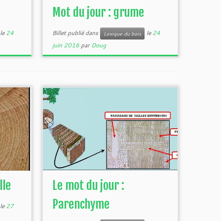
Mot du jour : grume
le
24
Billet publié dans
le
24
Lexique du bois
juin 2016
par
Doug
lle
Le mot du jour :
Parenchyme
le
27