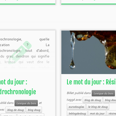
rochronologie, quelle
gnification ? La
ochronologie, tout d’abord,
 du grec dendron qui signifie
re, kronos qui veut dire le
s et de logos qui traduit
de. La dendrochronologie est
 une méthode scientifique
ot du jour :
Le mot du jour : Rés
ttant d’obtenir l’âge d’un
 à l’année près. Cela est en
drochronologie
Billet publié dans
Lexique du bois
 possible grâce à l’analyse
taggé avec
blog de doug
blog dou
ologique […]
publié dans
et
Lexique du bois
eurodouglas
le blog de doug
avec
blog de doug
blog doug
leblogdedoug
mot du jour
résin