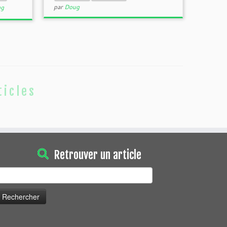
par
Doug
ug
ticles
Retrouver un article
echercher :