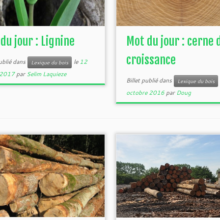
du jour : Lignine
Mot du jour : cerne 
croissance
publié dans
le
12
Lexique du bois
r 2017
par
Selim Laquieze
Billet publié dans
Lexique du bois
octobre 2016
par
Doug