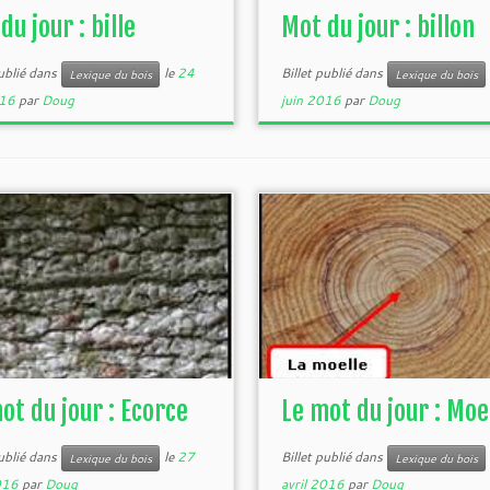
du jour : bille
Mot du jour : billon
publié dans
le
24
Billet publié dans
Lexique du bois
Lexique du bois
016
par
Doug
juin 2016
par
Doug
ot du jour : Ecorce
Le mot du jour : Moe
publié dans
le
27
Billet publié dans
Lexique du bois
Lexique du bois
016
par
Doug
avril 2016
par
Doug