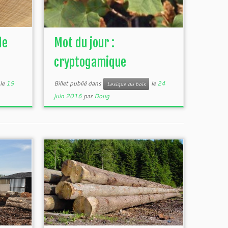
de
Mot du jour :
cryptogamique
le
19
Billet publié dans
le
24
Lexique du bois
juin 2016
par
Doug