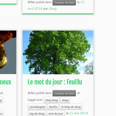
Billet publié dans
le
15
Lexique du bois
avril 2016
par
Doug
ineux
Le mot du jour : Feuillu
et
Billet publié dans
et
Lexique du bois
taggé avec
g
blog doug
doug
eurodouglas
feuillu
le blog de doug
le
21 mai 2014
eu
log de doug
mot du jour