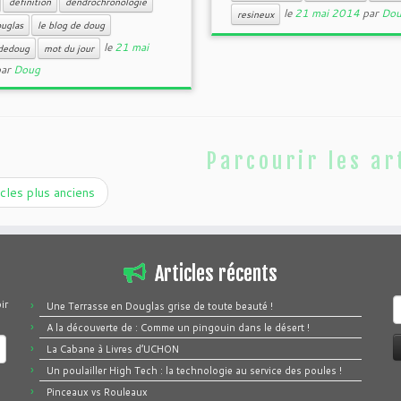
définition
dendrochronologie
le
21 mai 2014
par
Do
resineux
uglas
le blog de doug
le
21 mai
gdedoug
mot du jour
par
Doug
Parcourir les ar
cles plus anciens
Articles récents
R
ir
Une Terrasse en Douglas grise de toute beauté !
A la découverte de : Comme un pingouin dans le désert !
La Cabane à Livres d’UCHON
Un poulailler High Tech : la technologie au service des poules !
Pinceaux vs Rouleaux