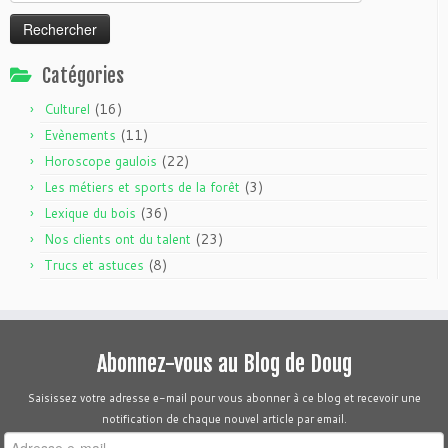
Catégories
(16)
Culturel
(11)
Evènements
(22)
Horoscope gaulois
(3)
Les métiers et sports de la forêt
(36)
Lexique du bois
(23)
Nos clients ont du talent
(8)
Trucs et astuces
Abonnez-vous au Blog de Doug
Saisissez votre adresse e-mail pour vous abonner à ce blog et recevoir une
notification de chaque nouvel article par email.
Adresse