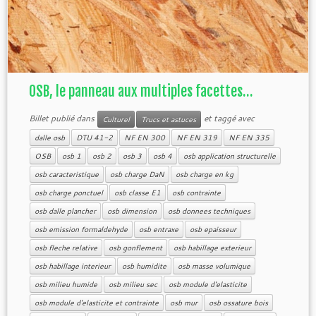
OSB, le panneau aux multiples facettes…
Billet publié dans
et taggé avec
Culturel
Trucs et astuces
dalle osb
DTU 41-2
NF EN 300
NF EN 319
NF EN 335
OSB
osb 1
osb 2
osb 3
osb 4
osb application structurelle
osb caracteristique
osb charge DaN
osb charge en kg
osb charge ponctuel
osb classe E1
osb contrainte
osb dalle plancher
osb dimension
osb donnees techniques
osb emission formaldehyde
osb entraxe
osb epaisseur
osb fleche relative
osb gonflement
osb habillage exterieur
osb habillage interieur
osb humidite
osb masse volumique
osb milieu humide
osb milieu sec
osb module d'elasticite
osb module d'elasticite et contrainte
osb mur
osb ossature bois