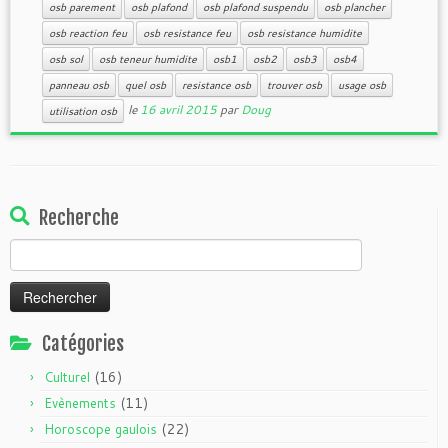
osb parement
osb plafond
osb plafond suspendu
osb plancher
osb reaction feu
osb resistance feu
osb resistance humidite
osb sol
osb teneur humidite
osb1
osb2
osb3
osb4
panneau osb
quel osb
resistance osb
trouver osb
usage osb
le
16 avril 2015
par
Doug
utilisation osb
Recherche
Rechercher :
Catégories
(16)
Culturel
(11)
Evènements
(22)
Horoscope gaulois