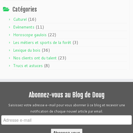
Catégories
(16)
Culturel
(11)
Evènements
(22)
Horoscope gaulois
(3)
Les métiers et sports de la forêt
(36)
Lexique du bois
(23)
Nos clients ont du talent
(8)
Trucs et astuces
Abonnez-vous au Blog de Doug
Saisissez votre adresse e-mail pour vous abonner à ce blog et recevoir une
notification de chaque nouvel article par email.
Adresse
e-
mail
Abonnez-vous