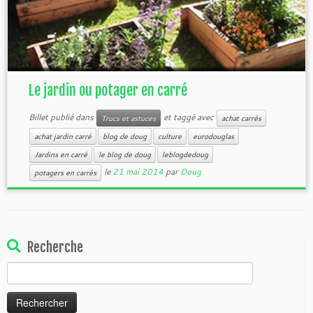
Le jardin ou potager en carré
Billet publié dans
et taggé avec
Trucs et astuces
achat carrés
achat jardin carré
blog de doug
culture
eurodouglas
Jardins en carré
le blog de doug
leblogdedoug
le
21 mai 2014
par
Doug
potagers en carrés
Recherche
Rechercher :