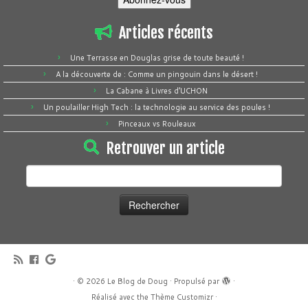
Articles récents
Une Terrasse en Douglas grise de toute beauté !
A la découverte de : Comme un pingouin dans le désert !
La Cabane à Livres d’UCHON
Un poulailler High Tech : la technologie au service des poules !
Pinceaux vs Rouleaux
Retrouver un article
Rechercher :
·
© 2026
Le Blog de Doug
·
Propulsé par
·
Réalisé avec the
Thème Customizr
·