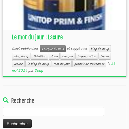
Le mot du jour : Lasure
Billet publié dans
et taggé avec
Lexique du bois
blog de doug
blog doug
définition
doug
douglas
impregnation
lasure
le
21
lazure
le blog de doug
mot du jour
produit de traitement
mai 2014
par
Doug
Recherche
Rechercher :