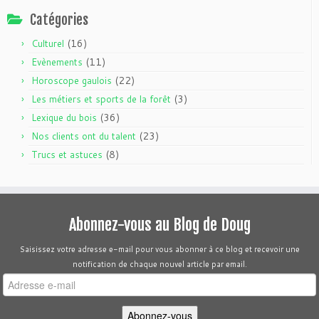
Catégories
(16)
Culturel
(11)
Evènements
(22)
Horoscope gaulois
(3)
Les métiers et sports de la forêt
(36)
Lexique du bois
(23)
Nos clients ont du talent
(8)
Trucs et astuces
Abonnez-vous au Blog de Doug
Saisissez votre adresse e-mail pour vous abonner à ce blog et recevoir une
notification de chaque nouvel article par email.
Adresse
e-
mail
Abonnez-vous