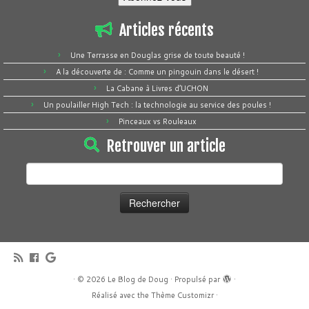
Articles récents
Une Terrasse en Douglas grise de toute beauté !
A la découverte de : Comme un pingouin dans le désert !
La Cabane à Livres d’UCHON
Un poulailler High Tech : la technologie au service des poules !
Pinceaux vs Rouleaux
Retrouver un article
Rechercher :
·
© 2026
Le Blog de Doug
·
Propulsé par
·
Réalisé avec the
Thème Customizr
·