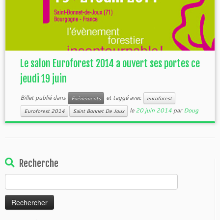
Le salon Euroforest 2014 a ouvert ses portes ce
jeudi 19 juin
Billet publié dans
et taggé avec
Evènements
euroforest
le
20 juin 2014
par
Doug
Euroforest 2014
Saint Bonnet De Joux
Recherche
Rechercher :