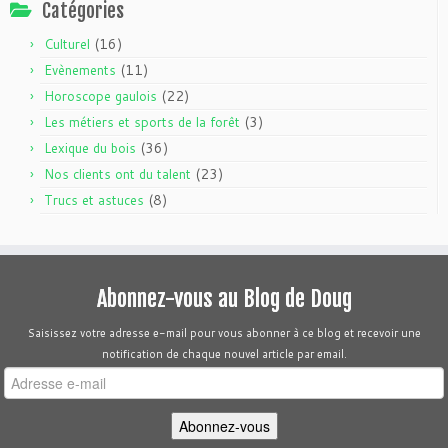
Catégories
(16)
Culturel
(11)
Evènements
(22)
Horoscope gaulois
(3)
Les métiers et sports de la forêt
(36)
Lexique du bois
(23)
Nos clients ont du talent
(8)
Trucs et astuces
Abonnez-vous au Blog de Doug
Saisissez votre adresse e-mail pour vous abonner à ce blog et recevoir une
notification de chaque nouvel article par email.
Adresse
e-
mail
Abonnez-vous