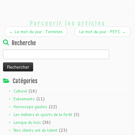
r
e
t
)
r
e
)
r
e
)
e
)
)
Parcourir les articles
←
Le mot du jour : Termites
Le mot du jour : PEFC
→
Recherche
Rechercher :
Catégories
(16)
Culturel
(11)
Evènements
(22)
Horoscope gaulois
(3)
Les métiers et sports de la forêt
(36)
Lexique du bois
(23)
Nos clients ont du talent