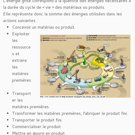
L’énergie grise correspond à la quantité des énergies nécessaires à
la durée du cycle de « vie » des matériaux ou produits.
Elle représente donc la somme des énergies utilisées dans les
actions suivantes :
Concevoir un matériau ou produit.
Exploiter
les
ressource
s et
extraire
les
matières
premières
.
Transport
er les
matières premières.
Transformer les matières premières, fabriquer le produit fini.
Transporter le produit fini.
Commercialiser le produit.
Mettre en œuvre en produit.