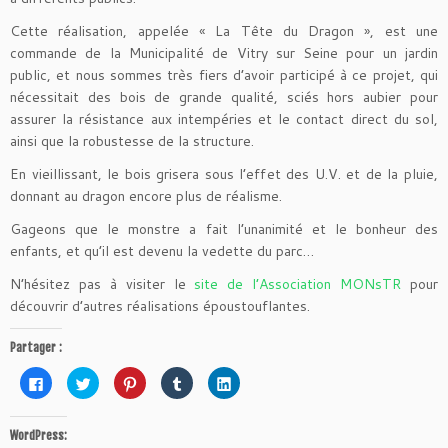
Cette réalisation, appelée « La Tête du Dragon », est une
commande de la Municipalité de Vitry sur Seine pour un jardin
public, et nous sommes très fiers d’avoir participé à ce projet, qui
nécessitait des bois de grande qualité, sciés hors aubier pour
assurer la résistance aux intempéries et le contact direct du sol,
ainsi que la robustesse de la structure.
En vieillissant, le bois grisera sous l’effet des U.V. et de la pluie,
donnant au dragon encore plus de réalisme.
Gageons que le monstre a fait l’unanimité et le bonheur des
enfants, et qu’il est devenu la vedette du parc…
N’hésitez pas à visiter le
site de l’Association MONsTR
pour
découvrir d’autres réalisations époustouflantes.
Partager :
C
C
C
C
C
l
l
l
l
l
i
i
i
i
i
q
q
q
q
q
u
u
u
u
u
WordPress:
e
e
e
e
e