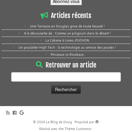
Abonnez-vous
Articles récents
Une Terrasse en Douglas grise de toute beauté !
A la découverte de : Comme un pingouin dans le désert !
La Cabane à Livres d’UCHON
Un poulailler High Tech : la technologie au service des poules !
Pinceaux vs Rouleaux
Retrouver un article
Rechercher :
·
© 2026
Le Blog de Doug
·
Propulsé par
·
Réalisé avec the
Thème Customizr
·