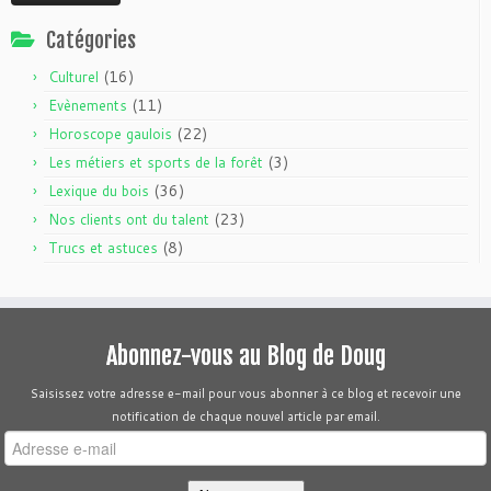
Catégories
(16)
Culturel
(11)
Evènements
(22)
Horoscope gaulois
(3)
Les métiers et sports de la forêt
(36)
Lexique du bois
(23)
Nos clients ont du talent
(8)
Trucs et astuces
Abonnez-vous au Blog de Doug
Saisissez votre adresse e-mail pour vous abonner à ce blog et recevoir une
notification de chaque nouvel article par email.
Adresse
e-
mail