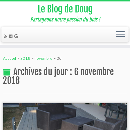
Le Blog de Doug
Partageons notre passion du bois !
Accueil
»
2018
»
novembre
»
06
Archives du jour :
6 novembre
2018