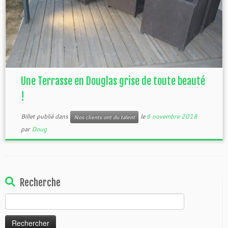
Une Terrasse en Douglas grise de toute beauté
!
Billet publié dans
le
6 novembre 2018
Nos clients ont du talent
par
Doug
Recherche
Rechercher :